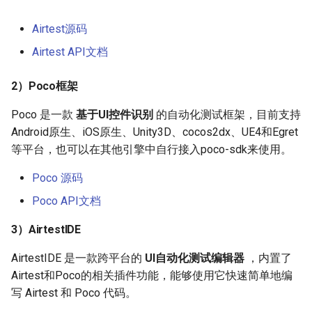
行自动化测试（下）
2. 如何上手
办法
g
Airtest脚本全局设置
商务交流
Android手机助手功能
Airtest源码
s
六、如何在iOS手机上进行自
3. 遇到问题
Airtest API文档
动化测试
Airtest引入与调用
更多产品分享
附录：安卓设备支持列表
e
1）查阅本文档
a
2）Poco框架
七、如何测试Windows应用程
利用bat文件批量执行脚本
序
2）查阅公众号教程
r
Poco 是一款
基于UI控件识别
的自动化测试框架，目前支持
Android原生、iOS原生、Unity3D、cocos2dx、UE4和Egret
c
八、微信小程序和小游戏自动
3）加入官方答疑群交流
等平台，也可以在其他引擎中自行接入poco-sdk来使用。
化测试
h
4）给项目提issue
Poco 源码
九、如何生产兼容性强的自动
Poco API文档
化测试脚本
5）到官网上提问
3）AirtestIDE
十、企业版IDE的批量运行功
4. 关于本文档
能
AirtestIDE 是一款跨平台的
UI自动化测试编辑器
，内置了
Airtest和Poco的相关插件功能，能够使用它快速简单地编
十一、如何测试基于Unity3D
写 Airtest 和 Poco 代码。
引擎的游戏