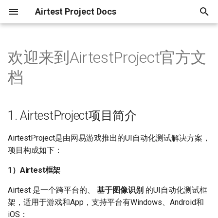
Airtest Project Docs
I
n
欢迎来到AirtestProject官方文
1. AirtestProject项目简介
序、自动化测试概述
开始使用
Airtest介绍
Poco介绍
如何脱离AirtestIDE跑脚本
教程汇总文档（不定时更新）
私有云方案概览
Airtest掘金博客账号
安装与启动
Android真机连接
在AirtestIDE编写脚本
使用AirtestIDE运行脚本
使用AirtestIDE生成报告
IDE的选项功能详解
将脚本打包成apk
i
档
t
一、5分钟上手自动化测试——
设备连接
如何使用Airtest API文档
如何使用Poco API文档
代码示例汇总
集群建设与管理
1）Airtest框架
闪退与报错
Android模拟器连接
详解Airtest辅助窗功能
本地python环境运行脚本
命令行生成报告
Airtest启动器介绍
Netease-plugin
Airtest+Poco快速上手
i
1. AirtestProject项目简介
脚本编写
Airtest连接设备的脚本介绍
Poco控件的定位方式详解
AirtestIDE常见问题
自动化测试驱动
2）Poco框架
主界面交互
Android连接常见问题
详解Poco辅助窗功能
运行.air和.py脚本的差别
Airtest报告指南
a
二、Airtest介绍和脚本入门
运行脚本
Airtest图像脚本介绍
Poco控件的核心API详解
Airtest常见问题
多机跑测
3）AirtestIDE
IOS设备连接
详解selenium-window辅
命令行运行脚本
l
AirtestProject是由网易游戏推出的UI自动化测试解决方案，
三、Poco的介绍和入门教学
能
项目构成如下：
i
生成报告
Airtest封装的ADB操作
不同平台的Poco初始化脚本
Poco常见问题
自动化业务搭建
4）手机集群解决方案-
Windows窗口连接
在AirtestIDE实现多机协作
1）Airtest框架
z
四、如何在Android手机上进
DeviceFarm
详解IDE脚本编辑窗口
行自动化测试（上）
选项配置
Airtest录屏操作
Poco-SDK接入指南
其它常见问题/报错
方案优势
浏览器连接
十、企业版IDE的批量运行
Airtest 是一个跨平台的、
基于图像识别
的UI自动化测试框
i
5）Airlab云测试平台
能
架，适用于游戏和App，支持平台有Windows、Android和
n
五、如何在Android手机上进
拓展功能
使用脚本生成Airtest报告
pocoservice无限重启的解决
方案采购与落地流程
Android手机设置初始化功
iOS：